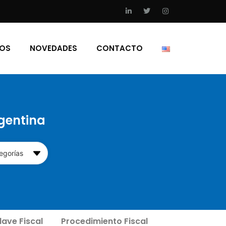
IOS
NOVEDADES
CONTACTO
rgentina
egorías
lave Fiscal
Procedimiento Fiscal