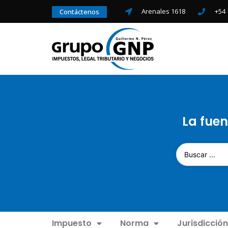
Arenales 1618
+54 
Contáctenos
La fuen
Impuesto
Norma
Jurisdicción