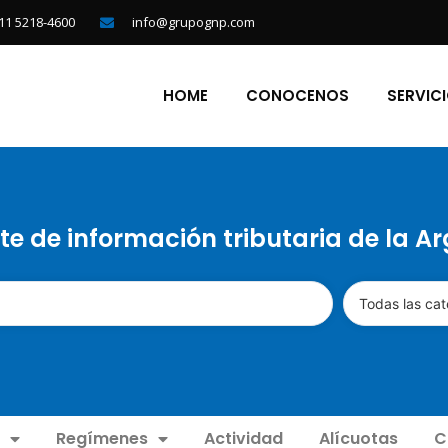
11 5218-4600
info@grupognp.com
HOME
CONOCENOS
SERVIC
te de información tributaria de la A
Todas las cat
Regímenes
Actividad
Alícuotas
C