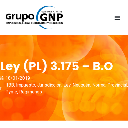
Ley (PL) 3.175 – B.O
18/01/2019
IIBB
,
Impuesto
,
Jurisdicción
,
Ley
,
Neuquén
,
Norma
,
Provincial
,
Pyme
,
Regímenes