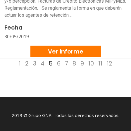
y/o percepción. Facturas de Crédito Electrónicas MiPyMEs.
Reglamentación. Se reglamenta la forma en que deberán
actuar los agentes de retención…
Fecha
30/05/2019
Ver informe
1
2
3
4
5
6
7
8
9
10
11
12
2019 © Grupo GNP. Todos los derechos reservados.