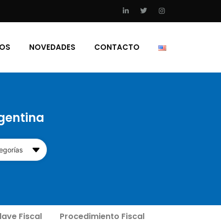
IOS
NOVEDADES
CONTACTO
rgentina
egorías
lave Fiscal
Procedimiento Fiscal