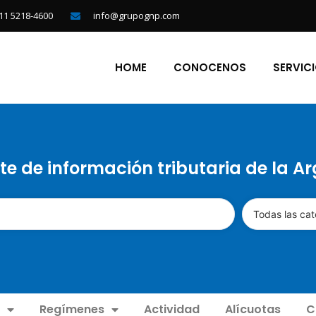
11 5218-4600
info@grupognp.com
HOME
CONOCENOS
SERVIC
te de información tributaria de la A
Todas las cat
Regímenes
Actividad
Alícuotas
C