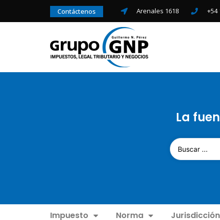
Arenales 1618
+54 
Contáctenos
La fuen
Impuesto
Norma
Jurisdicción