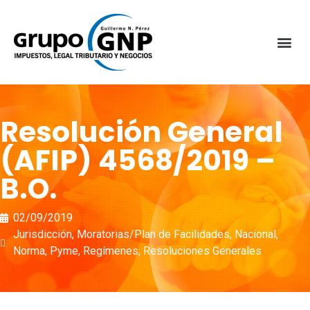
Resolución General
(AFIP) 4568/2019 –
B.O.
02/09/2019
Jurisdicción
,
Moratorias/Plan de Facilidades
,
Nacional
,
Norma
,
Pyme
,
Regímenes
,
Resoluciones Generales