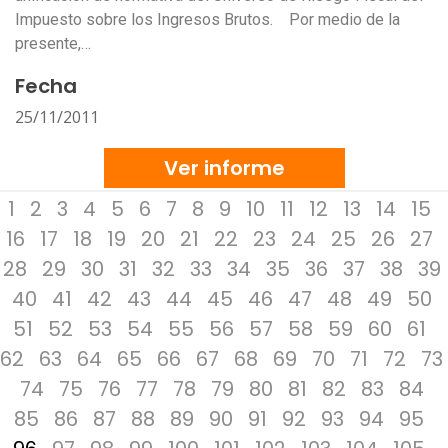
Impuesto sobre los Ingresos Brutos. Por medio de la
presente,…
Fecha
25/11/2011
Ver informe
1
2
3
4
5
6
7
8
9
10
11
12
13
14
15
16
17
18
19
20
21
22
23
24
25
26
27
28
29
30
31
32
33
34
35
36
37
38
39
40
41
42
43
44
45
46
47
48
49
50
51
52
53
54
55
56
57
58
59
60
61
62
63
64
65
66
67
68
69
70
71
72
73
74
75
76
77
78
79
80
81
82
83
84
85
86
87
88
89
90
91
92
93
94
95