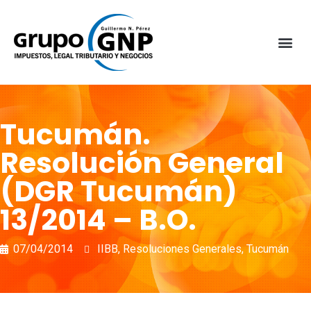
Tucumán.
Resolución General
(DGR Tucumán)
13/2014 – B.O.
07/04/2014
IIBB
,
Resoluciones Generales
,
Tucumán