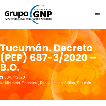
Tucumán. Decreto
(PEP) 687-3/2020 –
B.O.
08/04/2020
Alícuotas
,
Financiera
,
Resoluciones
,
Sellos
,
Tucumán