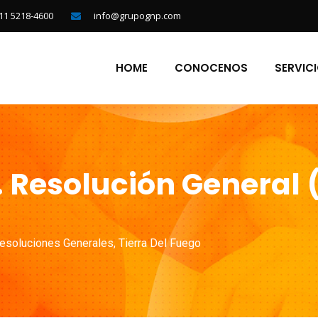
11 5218-4600
info@grupognp.com
HOME
CONOCENOS
SERVIC
. Resolución General 
esoluciones Generales
,
Tierra Del Fuego