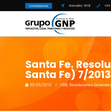
Arenales 1618
+54 
Contáctenos
Santa Fe. Resol
Santa Fe) 7/2013
03/05/2013
IIBB
,
Resoluciones Generale