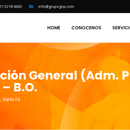
11 5218-4600
info@grupognp.com
HOME
CONOCENOS
SERVIC
ución General (Adm. 
 – B.O.
s
,
Santa Fe