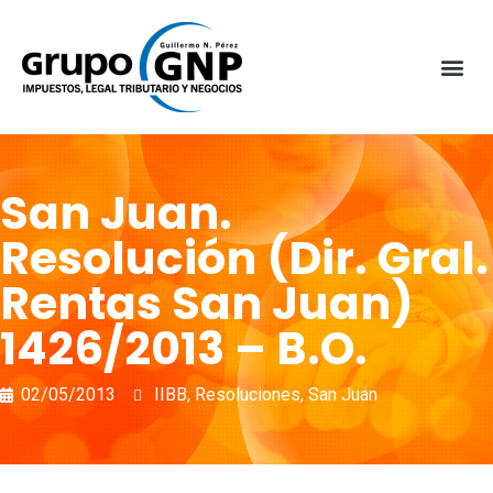
San Juan.
Resolución (Dir. Gral.
Rentas San Juan)
1426/2013 – B.O.
02/05/2013
IIBB
,
Resoluciones
,
San Juan