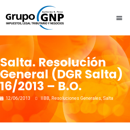
Salta. Resolución
General (DGR Salta)
16/2013 – B.O.
12/06/2013
IIBB
,
Resoluciones Generales
,
Salta