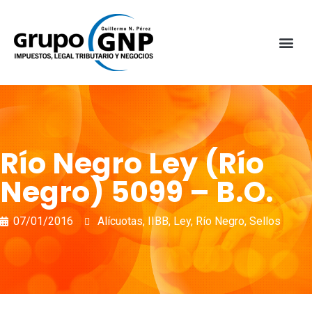
Río Negro Ley (Río
Negro) 5099 – B.O.
07/01/2016
Alícuotas
,
IIBB
,
Ley
,
Río Negro
,
Sellos