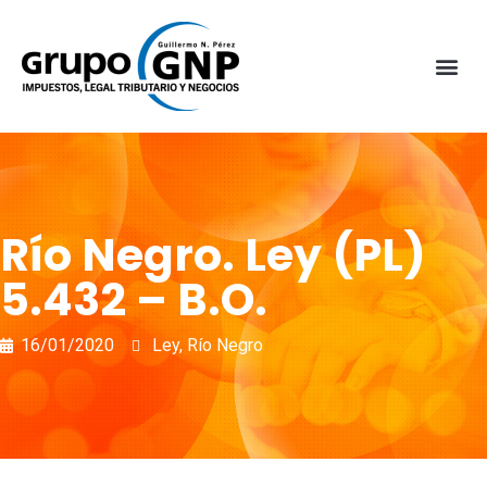
Río Negro. Ley (PL)
5.432 – B.O.
16/01/2020
Ley
,
Río Negro