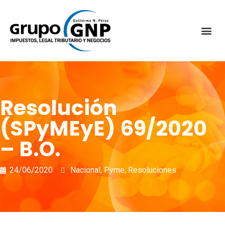
Resolución
(SPyMEyE) 69/2020
– B.O.
24/06/2020
Nacional
,
Pyme
,
Resoluciones