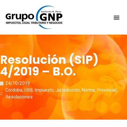
Resolución (SIP)
4/2019 – B.O.
24/10/2019
Córdoba
,
IIBB
,
Impuesto
,
Jurisdicción
,
Norma
,
Provincial
,
Resoluciones