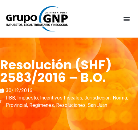
Resolución (SHF)
2583/2016 – B.O.
30/12/2016
IIBB
,
Impuesto
,
Incentivos Fiscales
,
Jurisdicción
,
Norma
,
Provincial
,
Regímenes
,
Resoluciones
,
San Juan