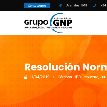
Arenales 1618
+54 
Contáctenos
Resolución Norm
11/04/2019
Córdoba
,
IIBB
,
Impuesto
,
Juri