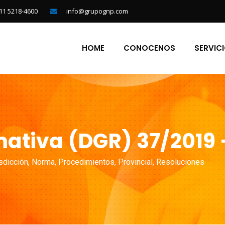
11 5218-4600
info@grupognp.com
HOME
CONOCENOS
SERVIC
ativa (DGR) 37/2019 
sdicción
,
Norma
,
Procedimientos
,
Provincial
,
Resoluciones