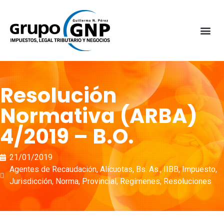
Resolución
Normativa (ARBA)
4/2019 – B.O.
21/01/2019
Agentes de Recaudación
,
Alícuotas
,
Bs. As.
,
IIBB
,
Impuesto
,
Jurisdicción
,
Norma
,
Provincial
,
Regímenes
,
Resoluciones