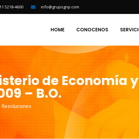
11 5218-4600
info@grupognp.com
HOME
CONOCENOS
SERVIC
isterio de Economía y
009 – B.O.
,
Resoluciones