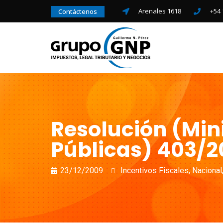
Arenales 1618
+54 
Contáctenos
Resolución (Min
Públicas) 403/2
23/12/2009
Incentivos Fiscales
,
Nacional