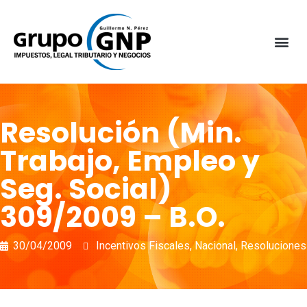
Resolución (Min.
Trabajo, Empleo y
Seg. Social)
309/2009 – B.O.
30/04/2009
Incentivos Fiscales
,
Nacional
,
Resoluciones