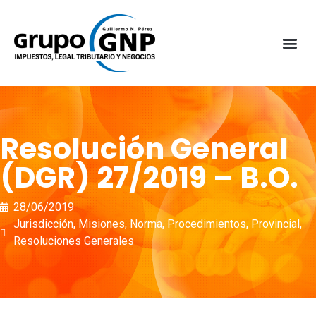
Resolución General
(DGR) 27/2019 – B.O.
28/06/2019
Jurisdicción
,
Misiones
,
Norma
,
Procedimientos
,
Provincial
,
Resoluciones Generales