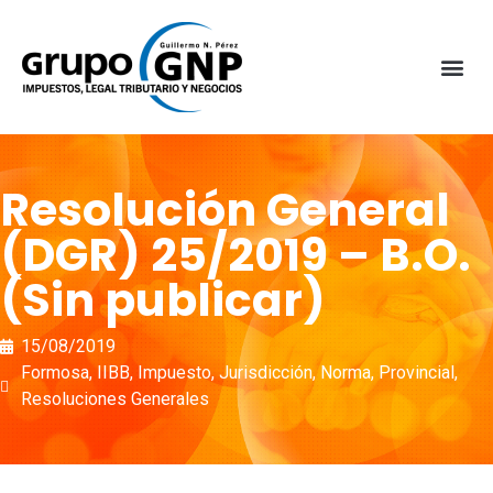
Resolución General
(DGR) 25/2019 – B.O.
(Sin publicar)
15/08/2019
Formosa
,
IIBB
,
Impuesto
,
Jurisdicción
,
Norma
,
Provincial
,
Resoluciones Generales