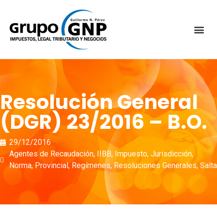
Resolución General
(DGR) 23/2016 – B.O.
29/12/2016
Agentes de Recaudación
,
IIBB
,
Impuesto
,
Jurisdicción
,
Norma
,
Provincial
,
Regímenes
,
Resoluciones Generales
,
Salta