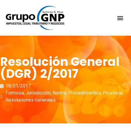
Resolución General
(DGR) 2/2017
18/01/2017
Formosa
,
Jurisdicción
,
Norma
,
Procedimientos
,
Provincial
,
Resoluciones Generales