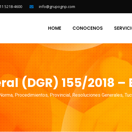
11 5218-4600
info@grupognp.com
HOME
CONOCENOS
SERVIC
al (DGR) 155/2018 – 
Norma
,
Procedimientos
,
Provincial
,
Resoluciones Generales
,
Tu