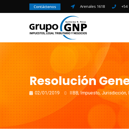
Arenales 1618
+54 
Contáctenos
Resolución Gener
02/01/2019
IIBB
,
Impuesto
,
Jurisdicción
,