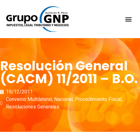
Resolución General
(CACM) 11/2011 – B.O.
19/12/2011
Convenio Multilateral
,
Nacional
,
Procedimiento Fiscal
,
Resoluciones Generales