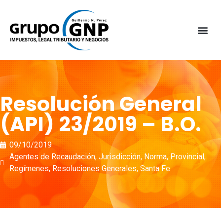
Resolución General
(API) 23/2019 – B.O.
09/10/2019
Agentes de Recaudación
,
Jurisdicción
,
Norma
,
Provincial
,
Regímenes
,
Resoluciones Generales
,
Santa Fe