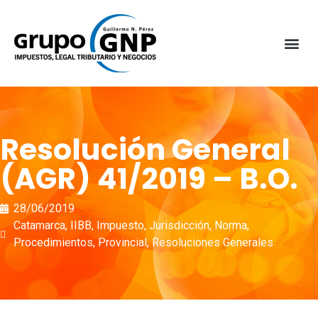
Resolución General
(AGR) 41/2019 – B.O.
28/06/2019
Catamarca
,
IIBB
,
Impuesto
,
Jurisdicción
,
Norma
,
Procedimientos
,
Provincial
,
Resoluciones Generales