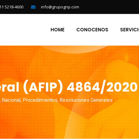
11 5218-4600
info@grupognp.com
HOME
CONOCENOS
SERVIC
ral (AFIP) 4864/2020 
,
Nacional
,
Procedimientos
,
Resoluciones Generales