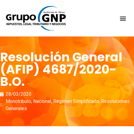
Resolución General
(AFIP) 4687/2020-
B.O.
28/03/2020
Monotributo
,
Nacional
,
Régimen Simplificado
,
Resoluciones
Generales