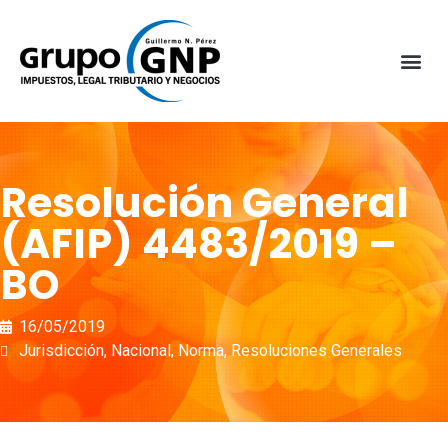
Resolución General
(AFIP) 4483/2019 –
BO
16/05/2019
Jurisdicción
,
Nacional
,
Norma
,
Resoluciones Generales