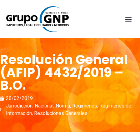
Resolución General
(AFIP) 4432/2019 –
B.O.
28/02/2019
Jurisdicción
,
Nacional
,
Norma
,
Regímenes
,
Regímenes de
Información
,
Resoluciones Generales