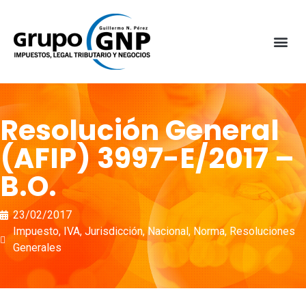
Resolución General
(AFIP) 3997-E/2017 –
B.O.
23/02/2017
Impuesto
,
IVA
,
Jurisdicción
,
Nacional
,
Norma
,
Resoluciones
Generales