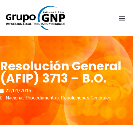
Resolución General
(AFIP) 3713 – B.O.
22/01/2015
Nacional
,
Procedimientos
,
Resoluciones Generales