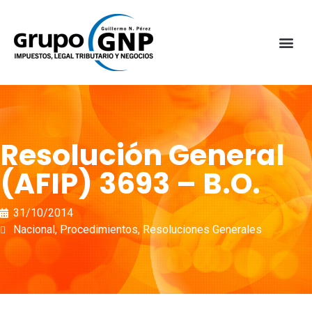
Resolución General
(AFIP) 3693 – B.O.
31/10/2014
Nacional
,
Procedimientos
,
Resoluciones Generales