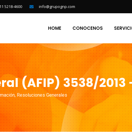
11 5218-4600
info@grupognp.com
HOME
CONOCENOS
SERVIC
al (AFIP) 3538/2013 
rmación
,
Resoluciones Generales