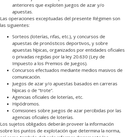
anteriores que exploten juegos de azar y/o
apuestas.
Las operaciones exceptuadas del presente Régimen son
las siguientes:
Sorteos (loterías, rifas, etc.), y concursos de
apuestas de pronósticos deportivos, y sobre
apuestas hípicas, organizados por entidades oficiales
o privadas regidas por la ley 20.630 (Ley de
Impuesto a los Premios de Juegos).
Concursos efectuados mediante medios masivos de
comunicación.
Juegos de azar y/o apuestas basados en carreras
hípicas o de “trote”.
Agencias oficiales de loterías, etc.
Hipódromos.
Comisiones sobre juegos de azar percibidas por las
agencias oficiales de loterías.
Los sujetos obligados deberán proveer la información
sobre los puntos de explotación que determina la norma,