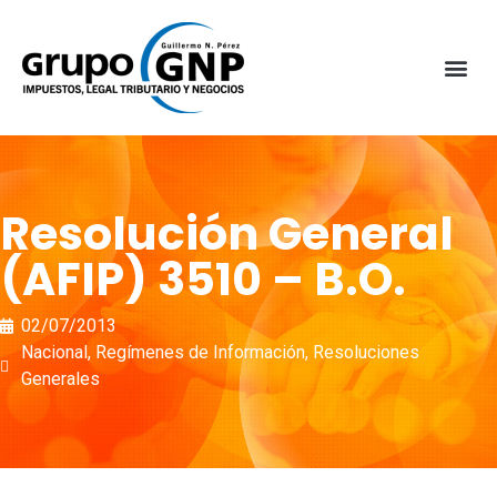
Resolución General
(AFIP) 3510 – B.O.
02/07/2013
Nacional
,
Regímenes de Información
,
Resoluciones
Generales