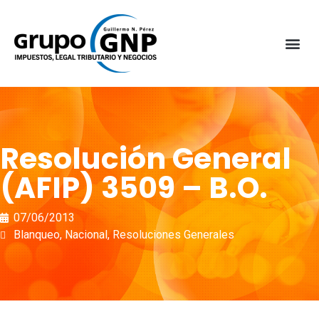
Resolución General
(AFIP) 3509 – B.O.
07/06/2013
Blanqueo
,
Nacional
,
Resoluciones Generales