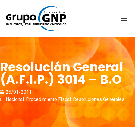
Resolución General
(A.F.I.P.) 3014 – B.O
25/01/2011
Nacional
,
Procedimiento Fiscal
,
Resoluciones Generales