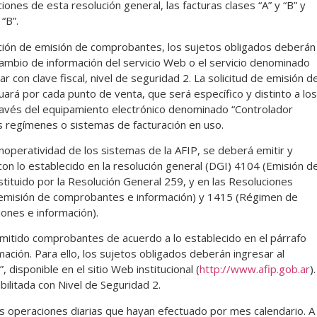
ones de esta resolución general, las facturas clases “A” y “B” y
“B”.
ización de emisión de comprobantes, los sujetos obligados deberán
ercambio de información del servicio Web o el servicio denominado
 con clave fiscal, nivel de seguridad 2. La solicitud de emisión d
ará por cada punto de venta, que será específico y distinto a los
ravés del equipamiento electrónico denominado “Controlador
os regímenes o sistemas de facturación en uso.
noperatividad de los sistemas de la AFIP, se deberá emitir y
n lo establecido en la resolución general (DGI) 4104 (Emisión d
tituido por la Resolución General 259, y en las Resoluciones
 emisión de comprobantes e información) y 1415 (Régimen de
ones e información).
mitido comprobantes de acuerdo a lo establecido en el párrafo
ación. Para ello, los sujetos obligados deberán ingresar al
isponible en el sitio Web institucional (
http://www.afip.gob.ar
).
habilitada con Nivel de Seguridad 2.
as operaciones diarias que hayan efectuado por mes calendario. A