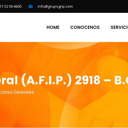
11 5218-4600
info@grupognp.com
HOME
CONOCENOS
SERVIC
l (A.F.I.P.) 2918 – B.
ciones Generales