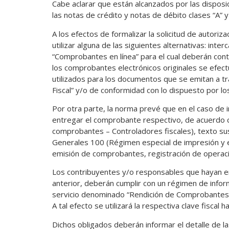
Cabe aclarar que están alcanzados por las disposici
las notas de crédito y notas de débito clases “A” y 
A los efectos de formalizar la solicitud de autor
utilizar alguna de las siguientes alternativas: int
“Comprobantes en línea” para el cual deberán contar
los comprobantes electrónicos originales se efectu
utilizados para los documentos que se emitan a t
Fiscal” y/o de conformidad con lo dispuesto por l
Por otra parte, la norma prevé que en el caso de i
entregar el comprobante respectivo, de acuerdo co
comprobantes – Controladores fiscales), texto sus
Generales 100 (Régimen especial de impresión y
emisión de comprobantes, registración de operaci
Los contribuyentes y/o responsables que hayan e
anterior, deberán cumplir con un régimen de inform
servicio denominado “Rendición de Comprobantes”, d
A tal efecto se utilizará la respectiva clave fiscal 
Dichos obligados deberán informar el detalle de l