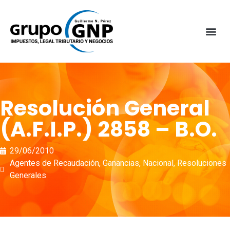
Resolución General
(A.F.I.P.) 2858 – B.O.
29/06/2010
Agentes de Recaudación
,
Ganancias
,
Nacional
,
Resoluciones
Generales