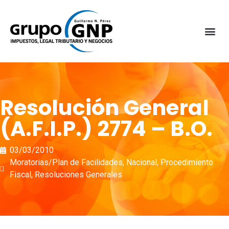
Resolución General
(A.F.I.P.) 2774 – B.O.
03/03/2010
Moratorias/Plan de Facilidades
,
Nacional
,
Procedimiento
Fiscal
,
Resoluciones Generales