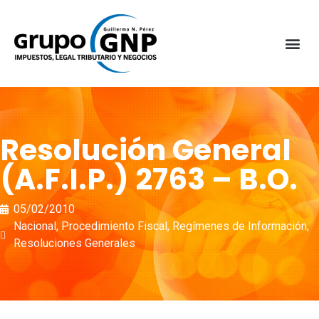
Resolución General
(A.F.I.P.) 2763 – B.O.
05/02/2010
Nacional
,
Procedimiento Fiscal
,
Regímenes de Información
,
Resoluciones Generales