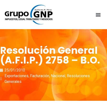
Resolución General
(A.F.I.P.) 2758 – B.O.
25/01/2010
Exportaciones
,
Facturación
,
Nacional
,
Resoluciones
Generales