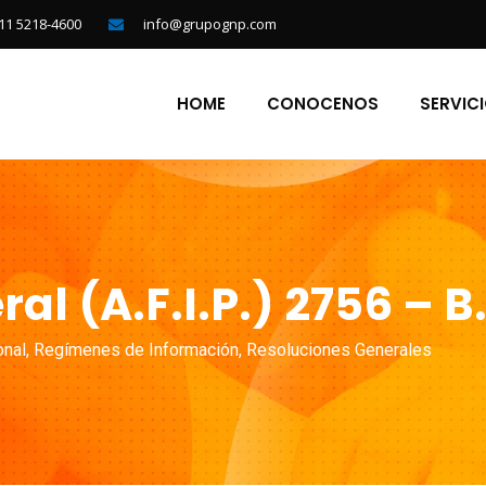
11 5218-4600
info@grupognp.com
HOME
CONOCENOS
SERVIC
al (A.F.I.P.) 2756 – B
onal
,
Regímenes de Información
,
Resoluciones Generales