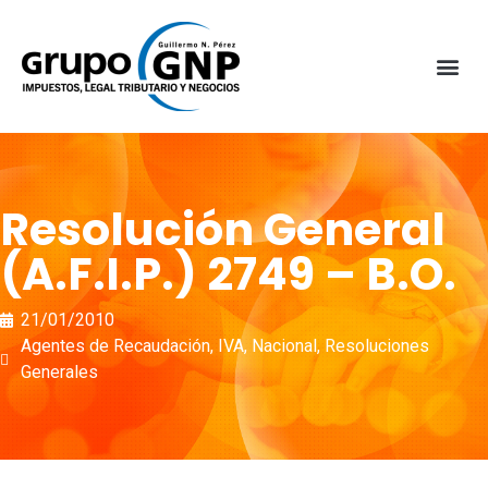
Resolución General
(A.F.I.P.) 2749 – B.O.
21/01/2010
Agentes de Recaudación
,
IVA
,
Nacional
,
Resoluciones
Generales