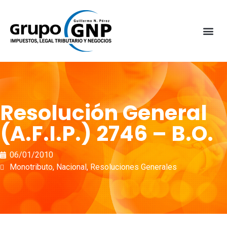
Resolución General
(A.F.I.P.) 2746 – B.O.
06/01/2010
Monotributo
,
Nacional
,
Resoluciones Generales