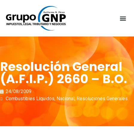
Resolución General
(A.F.I.P.) 2660 – B.O.
24/08/2009
Combustibles Líquidos
,
Nacional
,
Resoluciones Generales