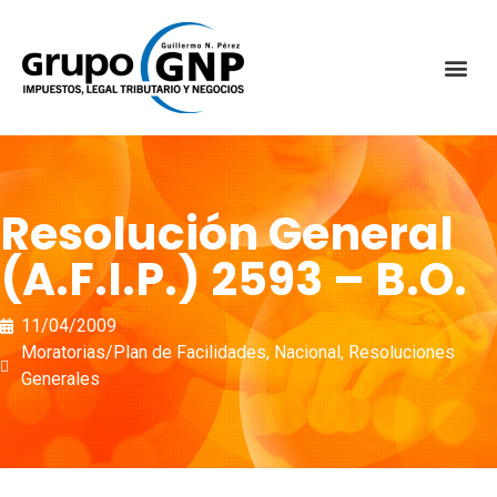
Resolución General
(A.F.I.P.) 2593 – B.O.
11/04/2009
Moratorias/Plan de Facilidades
,
Nacional
,
Resoluciones
Generales